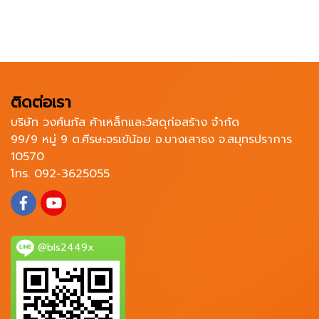
ติดต่อเรา
บริษัท วงศ์นภัส ค้าเหล็กและวัสดุก่อสร้าง จำกัด
99/9 หมู่ 9 ต.ศีรษะจรเข้น้อย อ.บางเสาธง จ.สมุทรปราการ
10570
โทร. 092-3625055
@bls2449x