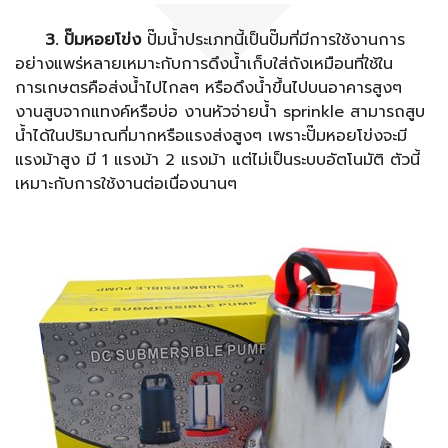
3. ปั๊มหอยโข่ง
ปั๊มน้ำประเภทนี้เป็นปั๊มที่มีการใช้งานการ
อย่างแพร่หลายเหมาะกับการดึงน้ำเก็บใส่ถังเหมือนที่ใช้ใน
การเกษตรคือส่งน้ำไปไกลๆ หรือดึงน้ำขึ้นไปบนอาคารสูงๆ
งานสูบจากแทงค์หรือบ่อ งานหัวจ่ายน้ำ sprinkle สามารถสูบ
น้ำได้ในปริมาณที่มากหรือแรงส่งสูงๆ เพราะปั๊มหอยโข่งจะมี
แรงม้าสูง มี 1 แรงม้า 2 แรงม้า แต่ไม่เป็นระบบอัตโนมัติ ตัวนี้
เหมาะกับการใช้งานต่อเนื่องนานๆ