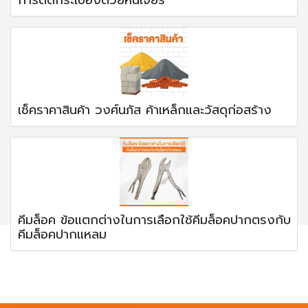
เช็คราคาสินค้า วงศ์นภัส ค้าเหล็กและวัสดุก่อสร้าง
คีมล็อค ข้อแตกต่างในการเลือกใช้คีมล็อคปากตรงกับ
คีมล็อคปากแหลม