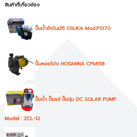
สินค้าที่เกี่ยวข้อง
ปั๊มน้ำอัตโนมัติ OSUKA Mod.PS170
ปั๊มหอยโข่ง HOSANNA CPM158
ปั๊มน้ำ ปั๊มแช่ ปั๊มจุ่ม DC SOLAR PUMP
Model : ZCL-12